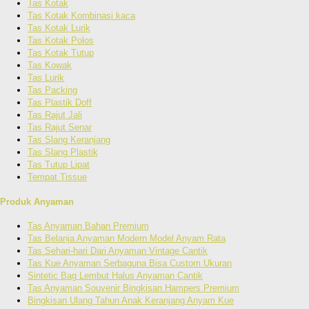
Tas Kotak
Tas Kotak Kombinasi kaca
Tas Kotak Lurik
Tas Kotak Polos
Tas Kotak Tutup
Tas Kowak
Tas Lurik
Tas Packing
Tas Plastik Doff
Tas Rajut Jali
Tas Rajut Senar
Tas Slang Keranjang
Tas Slang Plastik
Tas Tutup Lipat
Tempat Tissue
Produk Anyaman
Tas Anyaman Bahan Premium
Tas Belanja Anyaman Modern Model Anyam Rata
Tas Sehari-hari Dari Anyaman Vintage Cantik
Tas Kue Anyaman Serbaguna Bisa Custom Ukuran
Sintetic Bag Lembut Halus Anyaman Cantik
Tas Anyaman Souvenir Bingkisan Hampers Premium
Bingkisan Ulang Tahun Anak Keranjang Anyam Kue