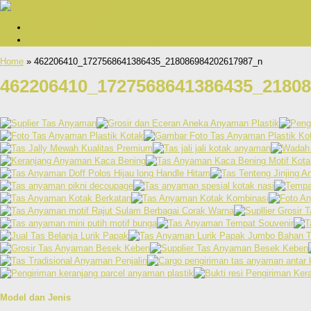
Cara Pemesanan
Bukti Pengiriman Dan Testimonial
Home
» 462206410_1727568641386435_218086984202617987_n
462206410_1727568641386435_2180
Model dan Jenis