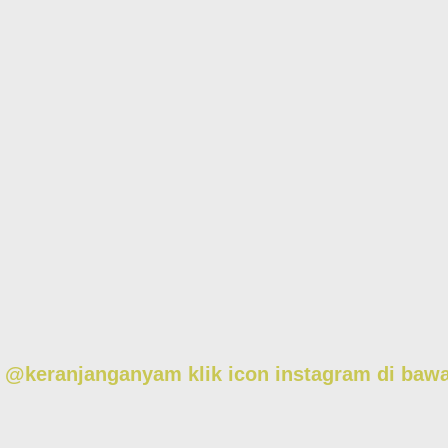
am @keranjanganyam
klik icon instagram di baw