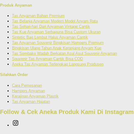
Produk Anyaman
Tas Anyaman Bahan Premium
Tas Belanja Anyaman Modern Model Anyam Rata
Tas Sehari-hari Dari Anyaman Vintage Cantik
Tas Kue Anyaman Serbaguna Bisa Custom Ukuran
Sintetic Bag Lembut Halus Anyaman Cantik
Tas Anyaman Souvenir Bingkisan Hampers Premium
Bingkisan Ulang Tahun Anak Keranjang Anyam Kue
Tas Sembako Wadah Berkatan Asul Asul Souvenir Anyaman
Souvenir Tas Anyaman Cantik Bisa COD
Aneka Tas Anyaman Terlengkap Langsung Produsen
Silahkan Order
Cara Pemesanan
Hampers Anyaman
Kerajinan Anyaman Plastik
Tas Anyaman Hajatan
Follow & Cek Aneka Produk Kami Di Instagr