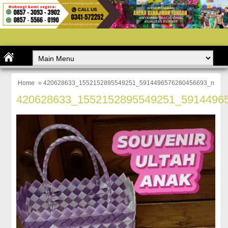
Home
» 420628633_1552152895549251_5914496576280456693_n
420628633_1552152895549251_5914496