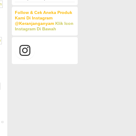
Follow & Cek Aneka Produk
Kami Di Instagram
@keranjanganyam
Klik Icon
Instagram Di Bawah