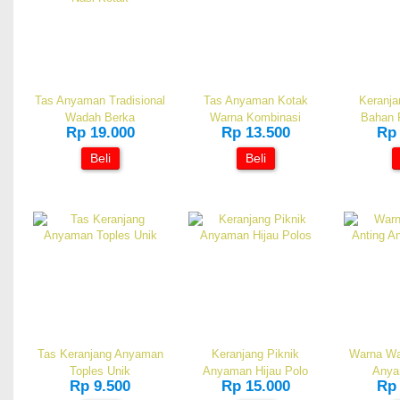
Tas Anyaman Tradisional
Tas Anyaman Kotak
Keranj
Wadah Berka
Warna Kombinasi
Bahan 
Rp 19.000
Rp 13.500
Rp 
Beli
Beli
Tas Keranjang Anyaman
Keranjang Piknik
Warna War
Toples Unik
Anyaman Hijau Polo
Anya
Rp 9.500
Rp 15.000
Rp 