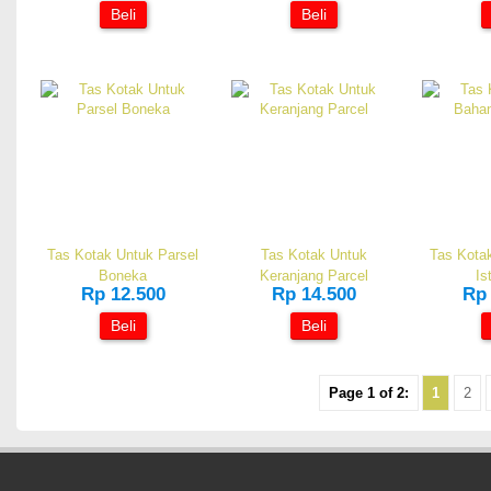
Beli
Beli
Tas Kotak Untuk Parsel
Tas Kotak Untuk
Tas Kota
Boneka
Keranjang Parcel
Is
Rp 12.500
Rp 14.500
Rp 
Beli
Beli
Page 1 of 2:
1
2