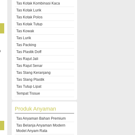
Tas Kotak Kombinasi Kaca
Tas Kotak Lurik
Tas Kotak Polos
Tas Kotak Tutup
Tas Kowak
Tas Lurik
Tas Packing
n
Tas Plastik Doff
Tas Rajut Jali
Tas Rajut Senar
Tas Slang Keranjang
Tas Slang Plastik
Tas Tutup Lipat
Tempat Tissue
Produk Anyaman
Tas Anyaman Bahan Premium
Tas Belanja Anyaman Modern
Model Anyam Rata