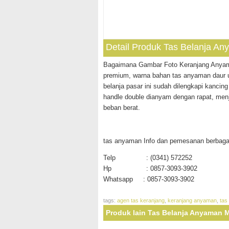
Detail Produk Tas Belanja 
Bagaimana Gambar Foto Keranjang Anyama
premium, warna bahan tas anyaman daur u
belanja pasar ini sudah dilengkapi kanci
handle double dianyam dengan rapat, m
beban berat.
tas anyaman Info dan pemesanan berbaga
Telp : (0341) 572252
Hp : 0857-3093-3902
Whatsapp : 0857-3093-3902
tags:
agen tas keranjang
,
keranjang anyaman
,
tas
Produk lain Tas Belanja Anyaman