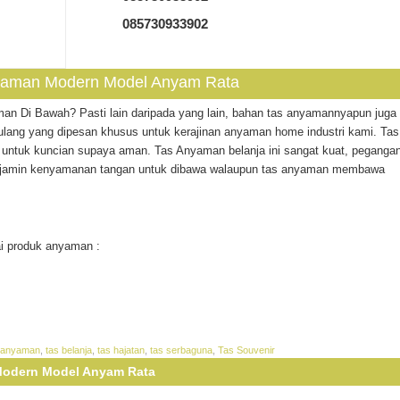
085730933902
Anyaman Modern Model Anyam Rata
n Di Bawah? Pasti lain daripada yang lain, bahan tas anyamannyapun juga
lang yang dipesan khusus untuk kerajinan anyaman home industri kami. Tas
ng untuk kuncian supaya aman. Tas Anyaman belanja ini sangat kuat, peganga
enjamin kenyamanan tangan untuk dibawa walaupun tas anyaman membawa
i produk anyaman :
 anyaman
,
tas belanja
,
tas hajatan
,
tas serbaguna
,
Tas Souvenir
 Modern Model Anyam Rata