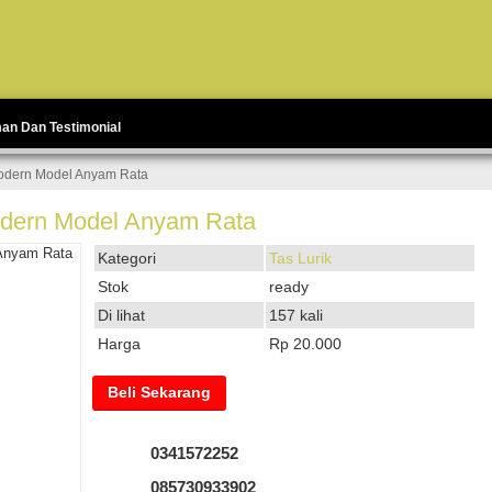
man Dan Testimonial
odern Model Anyam Rata
dern Model Anyam Rata
Kategori
Tas Lurik
Stok
ready
Di lihat
157 kali
Harga
Rp 20.000
Beli Sekarang
0341572252
085730933902