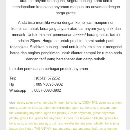
atau tas anyam serbaguna, segera hubungi kami untuk
mendapatkan keranjang anyaman maupun tas anyaman dengan
harga grosir.
Anda bisa memiliki warna dengan kombinasi maupun non
kombinasi untuk keranjang anyam atau tas anyam yang unik dan
menarik. Untuk minimal pemesanan
request
barang untuk tas ini
adalah 20pcs. Harga tas untuk produksi kami sudah pasti
terjangkau. Silahkan hubungi kami untuk info lebih lanjut mengenai
harga dan ongkos pengiriman untuk diantar sampai ke rumah anda
dengan tarif yang bersahabat dan cargo terbaik.
Info dan pemesanan berbagai produk anyaman :
Telp : (0341) 572252
Hp : 0857-3093-3902
Whatsapp : 0857-3093-3902
tags:
agen
,
agen anyaman plastik
,
agen keranjang
,
AGEN TAS
,
agen tas anyam
grosir
,
agen tas belanja
,
agen tas keranjang
,
agen tas keranjang anyam
,
agen
tas keranjang anyaman
,
agen tas plastik
,
Grosir anyaman
,
grosir anyaman
plastik
,
grosir tas
,
grosir tas anyaman
,
Grosir Tas Anyaman Plastik
,
grosir tas
keranjang
,
grosir tas pasar
,
grosir tas. reseller tas anyaman plastik. keranjang
bagus dan indah
,
TAS ANYAM
,
tas anyaman
,
tas anyaman bali
,
tas anyaman