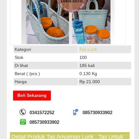
Kategori
Tas Lurik
Stok
100
Di lihat
185 kali
Berat ( /pcs )
0.130 Kg
Harga
Rp 21.000
Beli Sekarang
0341572252
085730933902
085730933902
Detail Produk Tas Anyaman Lurik , Tas Untuk