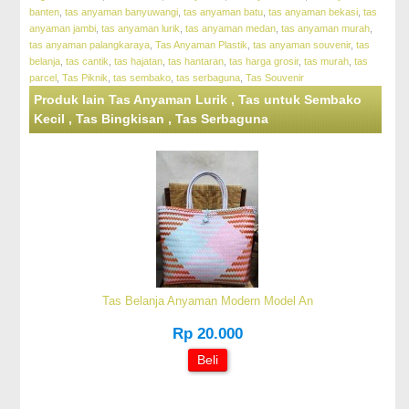
banten
,
tas anyaman banyuwangi
,
tas anyaman batu
,
tas anyaman bekasi
,
tas
anyaman jambi
,
tas anyaman lurik
,
tas anyaman medan
,
tas anyaman murah
,
tas anyaman palangkaraya
,
Tas Anyaman Plastik
,
tas anyaman souvenir
,
tas
belanja
,
tas cantik
,
tas hajatan
,
tas hantaran
,
tas harga grosir
,
tas murah
,
tas
parcel
,
Tas Piknik
,
tas sembako
,
tas serbaguna
,
Tas Souvenir
Produk lain Tas Anyaman Lurik , Tas untuk Sembako
Kecil , Tas Bingkisan , Tas Serbaguna
Tas Belanja Anyaman Modern Model An
Rp 20.000
Beli