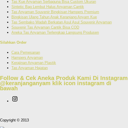
Tas Kue Anyaman Serbaguna Bisa Custom Ukuran
Sintetic Bag Lembut Halus Anyaman Cantik
Tas Anyaman Souvenir Bingkisan Hampers Premium
Bingkisan Ulang Tahun Anak Keranjang Anyam Kue
Tas Sembako Wadah Berkatan Asul Asul Souvenir Anyaman
Souvenir Tas Anyaman Cantik Bisa COD
Aneka Tas Anyaman Terlengkap Langsung Produsen
Silahkan Order
Cara Pemesanan
Hampers Anyaman
Kerajinan Anyaman Plastik
Tas Anyaman Hajatan
Follow & Cek Aneka Produk Kami Di Instagram
@keranjanganyam
klik icon instagram di
bawah
Copyright © 2013