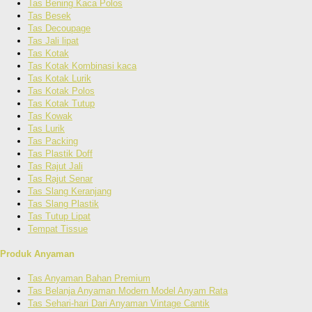
Tas Bening Kaca Polos
Tas Besek
Tas Decoupage
Tas Jali lipat
Tas Kotak
Tas Kotak Kombinasi kaca
Tas Kotak Lurik
Tas Kotak Polos
Tas Kotak Tutup
Tas Kowak
Tas Lurik
Tas Packing
Tas Plastik Doff
Tas Rajut Jali
Tas Rajut Senar
Tas Slang Keranjang
Tas Slang Plastik
Tas Tutup Lipat
Tempat Tissue
Produk Anyaman
Tas Anyaman Bahan Premium
Tas Belanja Anyaman Modern Model Anyam Rata
Tas Sehari-hari Dari Anyaman Vintage Cantik