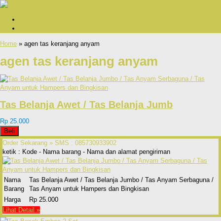
Cara Pemesanan
Bukti Pengiriman Dan Testimonial
Home
» agen tas keranjang anyam
agen tas keranjang anyam
Tas Belanja Awet / Tas Belanja Jumb
Rp 25.000
Beli
Order Sekarang »
SMS : 085730933902
ketik : Kode - Nama barang - Nama dan alamat pengiriman
Nama
Tas Belanja Awet / Tas Belanja Jumbo / Tas Anyam Serbaguna /
Barang
Tas Anyam untuk Hampers dan Bingkisan
Harga
Rp 25.000
Lihat Detail »