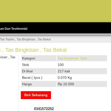
man Dan Testimonial
Tas Toples , Tas Bingkisan , Tas Bekal
 , Tas Bingkisan , Tas Bekal
Kategori
Tas Anyaman Tipis
Stok
100
Di lihat
217 kali
Berat ( /pcs )
0.070 Kg
Harga
Rp 15.000
Beli Sekarang
0341572252