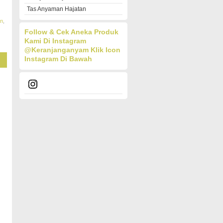
Tas Anyaman Hajatan
an
,
Follow & Cek Aneka Produk
Kami Di Instagram
@keranjanganyam
Klik Icon
Instagram Di Bawah