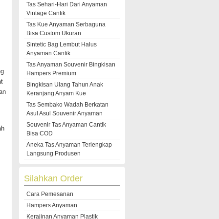
Tas Sehari-Hari Dari Anyaman
Vintage Cantik
Tas Kue Anyaman Serbaguna
Bisa Custom Ukuran
Sintetic Bag Lembut Halus
Anyaman Cantik
Tas Anyaman Souvenir Bingkisan
ng
Hampers Premium
t
Bingkisan Ulang Tahun Anak
an
Keranjang Anyam Kue
Tas Sembako Wadah Berkatan
Asul Asul Souvenir Anyaman
Souvenir Tas Anyaman Cantik
ah
Bisa COD
Aneka Tas Anyaman Terlengkap
Langsung Produsen
Silahkan Order
Cara Pemesanan
Hampers Anyaman
Kerajinan Anyaman Plastik