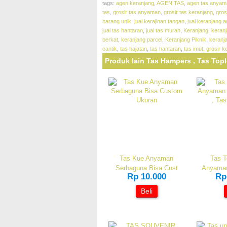
tags:
agen keranjang
,
AGEN TAS
,
agen tas anyam 
tas
,
grosir tas anyaman
,
grosir tas keranjang
,
gros
barang unik
,
jual kerajinan tangan
,
jual keranjang 
jual tas hantaran
,
jual tas murah
,
Keranjang
,
keran
berkat
,
keranjang parcel
,
Keranjang Piknik
,
keranj
cantik
,
tas hajatan
,
tas hantaran
,
tas imut. grosir 
Produk lain Tas Hampers , Tas Topl
Tas Kue Anyaman
Tas T
Serbaguna Bisa Cust
Anyama
Rp 10.000
Rp
Beli