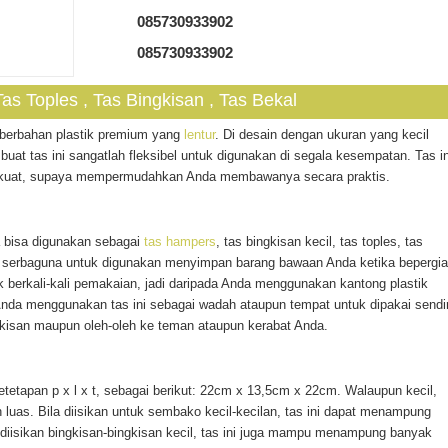
085730933902
085730933902
as Toples , Tas Bingkisan , Tas Bekal
 berbahan plastik premium yang
lentur
. Di desain dengan ukuran yang kecil
at tas ini sangatlah fleksibel untuk digunakan di segala kesempatan. Tas in
g kuat, supaya mempermudahkan Anda membawanya secara praktis.
a bisa digunakan sebagai
tas hampers
, tas bingkisan kecil, tas toples, tas
 serbaguna untuk digunakan menyimpan barang bawaan Anda ketika bepergia
k berkali-kali pemakaian, jadi daripada Anda menggunakan kantong plastik
k Anda menggunakan tas ini sebagai wadah ataupun tempat untuk dipakai sendir
gkisan maupun oleh-oleh ke teman ataupun kerabat Anda.
tetapan p x l x t, sebagai berikut: 22cm x 13,5cm x 22cm. Walaupun kecil,
ah luas. Bila diisikan untuk sembako kecil-kecilan, tas ini dapat menampung
diisikan bingkisan-bingkisan kecil, tas ini juga mampu menampung banyak