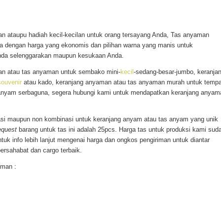
an ataupu hadiah kecil-kecilan untuk orang tersayang Anda, Tas anyaman
nda dengan harga yang ekonomis dan pilihan warna yang manis untuk
nda selenggarakan maupun kesukaan Anda.
an atau tas anyaman untuk sembako mini-
kecil
-sedang-besar-jumbo, keranja
souvenir
atau kado, keranjang anyaman atau tas anyaman murah untuk tempa
 anyam serbaguna, segera hubungi kami untuk mendapatkan keranjang anyam
asi maupun non kombinasi untuk keranjang anyam atau tas anyam yang unik
equest
barang untuk tas ini adalah 25pcs. Harga tas untuk produksi kami sud
ntuk info lebih lanjut mengenai harga dan ongkos pengiriman untuk diantar
ersahabat dan cargo terbaik.
aman :