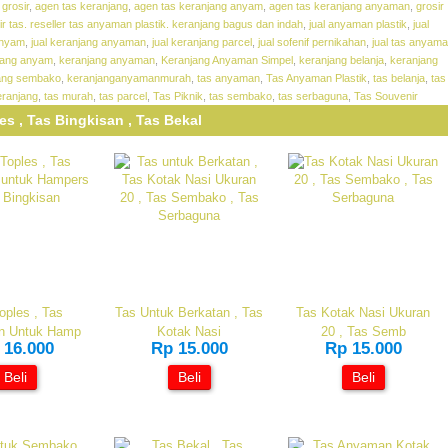
grosir
,
agen tas keranjang
,
agen tas keranjang anyam
,
agen tas keranjang anyaman
,
grosir
ir tas. reseller tas anyaman plastik. keranjang bagus dan indah
,
jual anyaman plastik
,
jual
anyam
,
jual keranjang anyaman
,
jual keranjang parcel
,
jual sofenif pernikahan
,
jual tas anyam
jang anyam
,
keranjang anyaman
,
Keranjang Anyaman Simpel
,
keranjang belanja
,
keranjang
ang sembako
,
keranjanganyamanmurah
,
tas anyaman
,
Tas Anyaman Plastik
,
tas belanja
,
tas
keranjang
,
tas murah
,
tas parcel
,
Tas Piknik
,
tas sembako
,
tas serbaguna
,
Tas Souvenir
es , Tas Bingkisan , Tas Bekal
oples , Tas
Tas Untuk Berkatan , Tas
Tas Kotak Nasi Ukuran
n Untuk Hamp
Kotak Nasi
20 , Tas Semb
 16.000
Rp 15.000
Rp 15.000
Beli
Beli
Beli