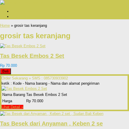
Cara Pemesanan
Bukti Pengiriman Dan Testimonial
Home
» grosir tas keranjang
grosir tas keranjang
Tas Besek Embos 2 Set
Rp 70.000
Beli
Order Sekarang »
SMS : 085730933902
ketik : Kode - Nama barang - Nama dan alamat pengiriman
Nama Barang
Tas Besek Embos 2 Set
Harga
Rp 70.000
Lihat Detail »
Tas Besek dari Anyaman , Keben 2 se