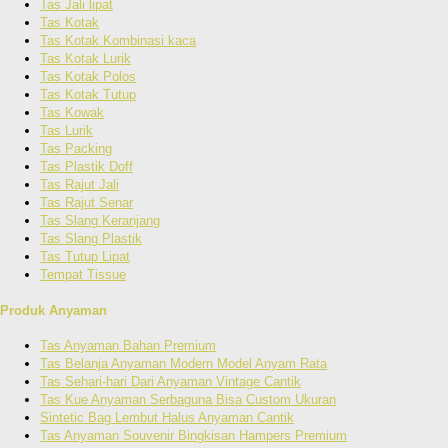
Tas Jali lipat
Tas Kotak
Tas Kotak Kombinasi kaca
Tas Kotak Lurik
Tas Kotak Polos
Tas Kotak Tutup
Tas Kowak
Tas Lurik
Tas Packing
Tas Plastik Doff
Tas Rajut Jali
Tas Rajut Senar
Tas Slang Keranjang
Tas Slang Plastik
Tas Tutup Lipat
Tempat Tissue
Produk Anyaman
Tas Anyaman Bahan Premium
Tas Belanja Anyaman Modern Model Anyam Rata
Tas Sehari-hari Dari Anyaman Vintage Cantik
Tas Kue Anyaman Serbaguna Bisa Custom Ukuran
Sintetic Bag Lembut Halus Anyaman Cantik
Tas Anyaman Souvenir Bingkisan Hampers Premium