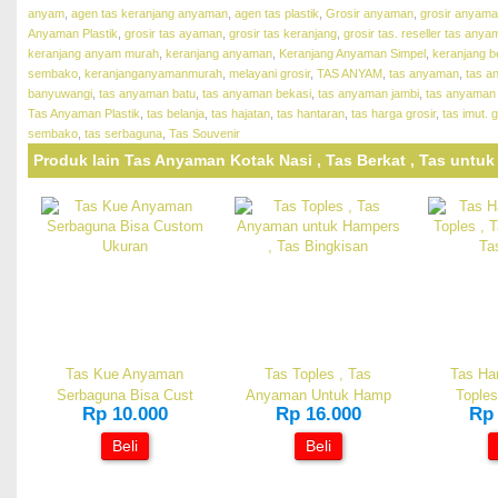
anyam
,
agen tas keranjang anyaman
,
agen tas plastik
,
Grosir anyaman
,
grosir anyaman
Anyaman Plastik
,
grosir tas ayaman
,
grosir tas keranjang
,
grosir tas. reseller tas any
keranjang anyam murah
,
keranjang anyaman
,
Keranjang Anyaman Simpel
,
keranjang b
sembako
,
keranjanganyamanmurah
,
melayani grosir
,
TAS ANYAM
,
tas anyaman
,
tas a
banyuwangi
,
tas anyaman batu
,
tas anyaman bekasi
,
tas anyaman jambi
,
tas anyaman
Tas Anyaman Plastik
,
tas belanja
,
tas hajatan
,
tas hantaran
,
tas harga grosir
,
tas imut. 
sembako
,
tas serbaguna
,
Tas Souvenir
Produk lain Tas Anyaman Kotak Nasi , Tas Berkat , Tas untu
Tas Kue Anyaman
Tas Toples , Tas
Tas Ha
Serbaguna Bisa Cust
Anyaman Untuk Hamp
Toples
Rp 10.000
Rp 16.000
Rp 
Beli
Beli