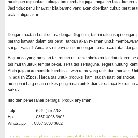
meskipun digunakan sebagai tas sembako juga sangatlah bisa, karena ta
Jadi tidak perlu khawatir bila barang yang akan diberikan cukup berat ata
praktis digunakan.
Dengan muatan berat setara dengan 6kg gula, tas ini dilengkapi dengan
barang bawaan dalam tas berat, tangan akan nyaman untuk membawanya/ti
sangat variatif. Anda bisa menyesuaikan dengan tema acara atau deng
Bagi anda yang mencari tas murah untuk sembako mulai dari ukuran bes
tas murah untuk tempat bekal, serta tas serbaguna, segera hubungi kam
Anda juga bisa memiliki kombinasi warna tas yang unik dan menarik. 
ini adalah 25pcs. Harga tas untuk produksi kami sudah pasti terjangkau. 
mengenai harga dan ongkos pengiriman untuk diantar sampai ke rumah a
terbaik.
Info dan pemesanan berbagai produk anyaman :
Telp : (0341) 572252
Hp : 0857-3093-3902
Whatsapp : 0857-3093-3902
tags:
agen anyaman plastik
,
agen keranjang
,
AGEN TAS
,
agen tas anyam grosir
,
agen t