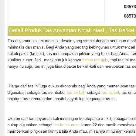
08573
08573
Detail Produk Tas Anyaman Kotak Nasi , Tas Berka
Tas anyaman kali ini memiliki desain yang simpel dengan sentuhan mot
minimalis dan manis. Bagi Anda yang sedang kebingunan untuk mencari 
sekali pakai (kresek), tas ini merupakan pilihan yang tepat bagi Anda. Tas
kualitas super. Jadi, meskipun julukannya
bahan tas tipis
, tapi tas ini m
hanya itu saja, tas ini juga bisa dipakai berkali-kali dan merupakan tas s
Harga dari tas ini juga cukup ekonomis bagi Anda yang memerlukan ta
digunakan sebagai tas sembako,
tas berkat
, sebagai
tas parcel
, tas unt
hajatan, tas hantaran dan masih banyak lagi kegunaan tas ini.
Ukuran dari tas anyaman kali ini dengan ketetapan p x l x t, sebagai beri
cukup digunakan sebagai
tas kotak nasi
ukuran 22 dan masih menyisaka
memberikan bingkisan lainnya bila Anda mau, misalnya minuman kemas