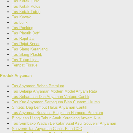
Tas Kotak Lurik
Tas Kotak Polos
Tas Kotak Tutup
Tas Kowak
Tas Lurik
Tas Packing
Tas Plastik Doff
Tas Rajut Jali
Tas Rajut Senar
Tas Slang Keranjang
Tas Slang Plastik
Tas Tutup Lipat
Tempat Tissue
Produk Anyaman
Tas Anyaman Bahan Premium
Tas Belanja Anyaman Modern Model Anyam Rata
Tas Sehari-hari Dari Anyaman Vintage Cantik
Tas Kue Anyaman Serbaguna Bisa Custom Ukuran
Sintetic Bag Lembut Halus Anyaman Cantik
Tas Anyaman Souvenir Bingkisan Hampers Premium
Bingkisan Ulang Tahun Anak Keranjang Anyam Kue
Tas Sembako Wadah Berkatan Asul Asul Souvenir Anyaman
Souvenir Tas Anyaman Cantik Bisa COD