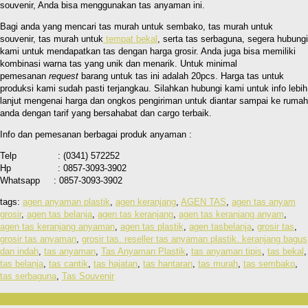
souvenir, Anda bisa menggunakan tas anyaman ini.
Bagi anda yang mencari tas murah untuk sembako, tas murah untuk
souvenir, tas murah untuk
tempat bekal
, serta tas serbaguna, segera hubungi
kami untuk mendapatkan tas dengan harga grosir. Anda juga bisa memiliki
kombinasi warna tas yang unik dan menarik. Untuk minimal
pemesanan
request
barang untuk tas ini adalah 20pcs. Harga tas untuk
produksi kami sudah pasti terjangkau. Silahkan hubungi kami untuk info lebih
lanjut mengenai harga dan ongkos pengiriman untuk diantar sampai ke rumah
anda dengan tarif yang bersahabat dan cargo terbaik.
Info dan pemesanan berbagai produk anyaman :
Telp : (0341) 572252
Hp : 0857-3093-3902
Whatsapp : 0857-3093-3902
tags:
agen anyaman plastik
,
agen keranjang
,
AGEN TAS
,
agen tas anyam
grosir
,
agen tas belanja
,
agen tas keranjang
,
agen tas keranjang anyam
,
agen tas keranjang anyaman
,
agen tas plastik
,
agen tasbelanja
,
grosir tas
,
grosir tas anyaman
,
grosir tas. reseller tas anyaman plastik. keranjang bagus
dan indah
,
tas anyaman
,
Tas Anyaman Plastik
,
tas anyaman tipis
,
tas bekal
,
tas belanja
,
tas cantik
,
tas hajatan
,
tas hantaran
,
tas murah
,
tas sembako
,
tas serbaguna
,
Tas Souvenir
Produk lain Tas Bekal , Tas Bingkisan Mini