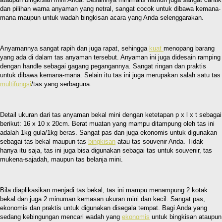
dan pilihan warna anyaman yang netral, sangat cocok untuk dibawa kemana-
mana maupun untuk wadah bingkisan acara yang Anda selenggarakan.
Anyamannya sangat rapih dan juga rapat, sehingga
kuat
menopang barang
yang ada di dalam tas anyaman tersebut. Anyaman ini juga didesain ramping
dengan handle sebagai gagang pegangannya. Sangat ringan dan praktis
untuk dibawa kemana-mana. Selain itu tas ini juga merupakan salah satu tas
multifungsi
/tas yang serbaguna.
Detail ukuran dari tas anyaman bekal mini dengan ketetapan p x l x t sebagai
berikut: 16 x 10 x 20cm. Berat muatan yang mampu ditampung oleh tas ini
adalah 1kg gula/1kg beras. Sangat pas dan juga ekonomis untuk digunakan
sebagai tas bekal maupun tas
bingkisan
atau tas souvenir Anda. Tidak
hanya itu saja, tas ini juga bisa digunakan sebagai tas untuk souvenir, tas
mukena-sajadah, maupun tas belanja mini.
Bila diaplikasikan menjadi tas bekal, tas ini mampu menampung 2 kotak
bekal dan juga 2 minuman kemasan ukuran mini dan kecil. Sangat pas,
ekonomis dan praktis untuk digunakan disegala tempat. Bagi Anda yang
sedang kebingungan mencari wadah yang
ekonomis
untuk bingkisan ataupun