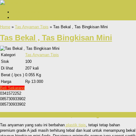
Cara Pemesanan
Bukti Pengiriman Dan Testimonial
Home
»
Tas Anyaman Tipis
» Tas Bekal , Tas Bingkisan Mini
Tas Bekal , Tas Bingkisan Mini
Kategori
Tas Anyaman Tipis
Stok
100
Di lihat
207 kali
Berat ( /pcs )
0.055 Kg
Harga
Rp 13.000
Beli Sekarang
0341572252
085730933902
085730933902
Detail Produk Tas Bekal , Tas Bingkisan Mini
Tas anyaman yang satu ini berbahan
plastik tipis
, tetapi tetap bahan
premium grade A jadi masih terhitung tebal dan kuat untuk menampung bekal
ataupun bingkisan mini Anda. Desainnya minimalis namun juga sangat cantik