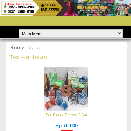
Home
» tas hantaran
Tas Hantaran
Tas Besek Embos 2 Set
Rp 70.000