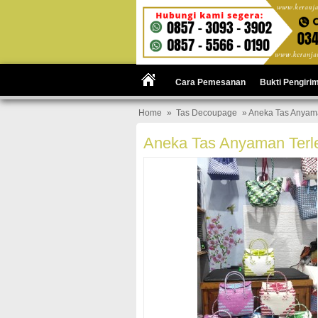
Cara Pemesanan
Bukti Pengiri
Home
»
Tas Decoupage
» Aneka Tas Anyam
Aneka Tas Anyaman Terl