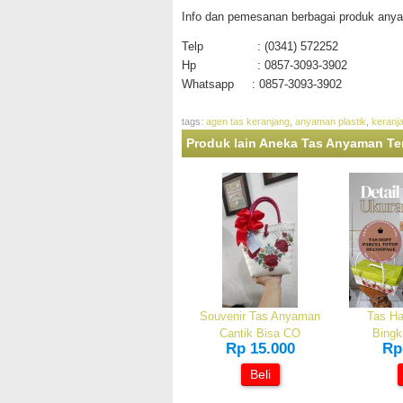
Info dan pemesanan berbagai produk any
Telp : (0341) 572252
Hp : 0857-3093-3902
Whatsapp : 0857-3093-3902
tags:
agen tas keranjang
,
anyaman plastik
,
keranj
Produk lain Aneka Tas Anyaman T
Souvenir Tas Anyaman
Tas Ha
Cantik Bisa CO
Bingk
Rp 15.000
Rp
Beli