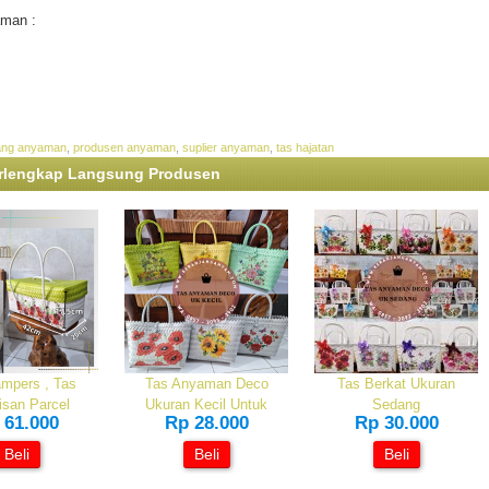
aman :
ang anyaman
,
produsen anyaman
,
suplier anyaman
,
tas hajatan
erlengkap Langsung Produsen
mpers , Tas
Tas Anyaman Deco
Tas Berkat Ukuran
isan Parcel
Ukuran Kecil Untuk
Sedang
 61.000
Rp 28.000
Rp 30.000
Beli
Beli
Beli