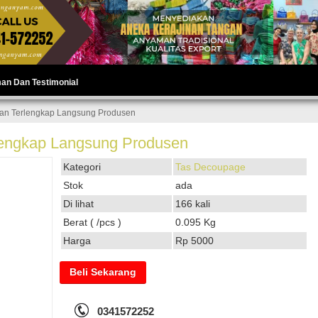
man Dan Testimonial
an Terlengkap Langsung Produsen
engkap Langsung Produsen
Kategori
Tas Decoupage
Stok
ada
Di lihat
166 kali
Berat ( /pcs )
0.095 Kg
Harga
Rp 5000
Beli Sekarang
0341572252