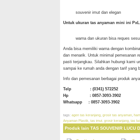
souvenir imut dan elegan
Untuk ukuran tas anyaman mini ini Px
warna dan ukuran bisa reques sesu
Anda bisa memiliki warna dengan kombin
dan menarik. Untuk minimal pemesanan
r
pasti terjangkau. Silahkan hubungi kami u
sampai ke rumah anda dengan tarif yang b
Info dan pemesanan berbagai produk any
Telp : (0341) 572252
Hp : 0857-3093-3902
Whatsapp : 0857-3093-3902
tags:
agen tas keranjang
,
grosir tas anyaman
,
ham
Anyaman Plastik
,
tas imut. grosir keranjang
,
tas lu
Produk lain TAS SOUVENIR LUCU 