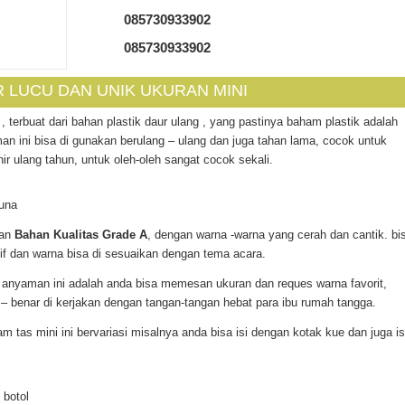
085730933902
085730933902
IR LUCU DAN UNIK UKURAN MINI
, terbuat dari bahan plastik daur ulang , yang pastinya baham plastik adalah
n ini bisa di gunakan berulang – ulang dan juga tahan lama, cocok untuk
ir ulang tahun, untuk oleh-oleh sangat cocok sekali.
guna
an
Bahan Kualitas Grade A
, dengan warna -warna yang cerah dan cantik. bi
if dan warna bisa di sesuaikan dengan tema acara.
 anyaman ini adalah anda bisa memesan ukuran dan reques warna favorit,
 benar di kerjakan dengan tangan-tangan hebat para ibu rumah tangga.
 tas mini ini bervariasi misalnya anda bisa isi dengan kotak kue dan juga is
 botol