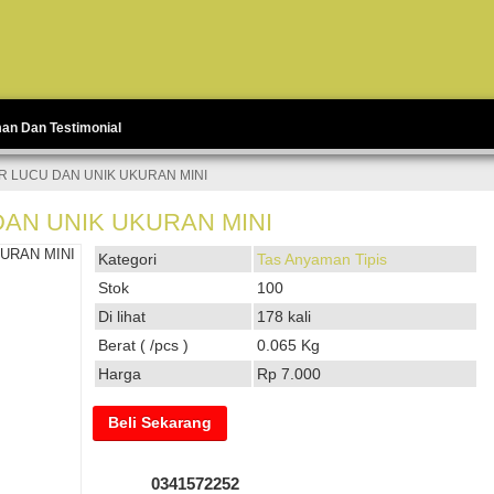
man Dan Testimonial
R LUCU DAN UNIK UKURAN MINI
DAN UNIK UKURAN MINI
Kategori
Tas Anyaman Tipis
Stok
100
Di lihat
178 kali
Berat ( /pcs )
0.065 Kg
Harga
Rp 7.000
Beli Sekarang
0341572252