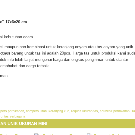
LxT 17x6x20 cm
ai kebutuhan acara
asi maupun non kombinasi untuk keranjang anyam atau tas anyam yang unik
equest
barang untuk tas ini adalah 20pcs. Harga tas untuk produksi kami sud
ntuk info lebih lanjut mengenai harga dan ongkos pengiriman untuk diantar
ersahabat dan cargo terbaik.
aman :
pers pernikahan
,
hampers ultah
,
keranjang kue
,
reques ukuran tas
,
souvenir pernikahan
,
Ta
cu
,
tas serbaguna
DAN UNIK UKURAN MINI