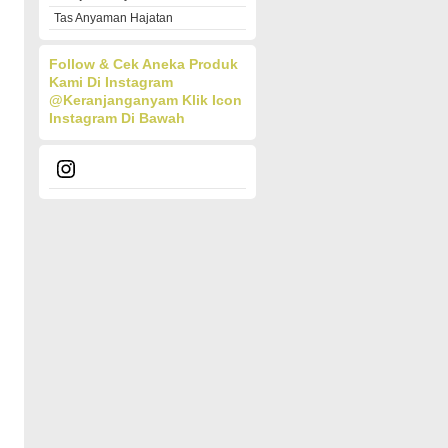
Tas Anyaman Hajatan
Follow & Cek Aneka Produk
Kami Di Instagram
@keranjanganyam
Klik Icon
Instagram Di Bawah