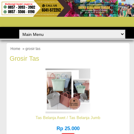
Home
» grosir tas
Grosir Tas
Tas Belanja Awet / Tas Belanja Jumb
Rp 25.000