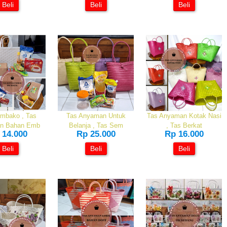
Beli
Beli
Beli
mbako , Tas
Tas Anyaman Untuk
Tas Anyaman Kotak Nasi
n Bahan Emb
Belanja , Tas Sem
, Tas Berkat
 14.000
Rp 25.000
Rp 16.000
Beli
Beli
Beli