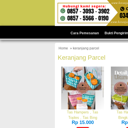
Cara Pemesanan
Bukti Pengiri
Home
» keranjang parcel
Keranjang Parcel
Tas Hampers , Tas
Tas Ha
Toples , Tas Bing
Bingk
Rp 15.000
Rp