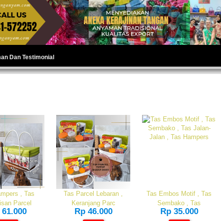
man Dan Testimonial
mpers , Tas
Tas Parcel Lebaran ,
Tas Embos Motif , Tas
isan Parcel
Keranjang Parc
Sembako , Tas
 61.000
Rp 46.000
Rp 35.000