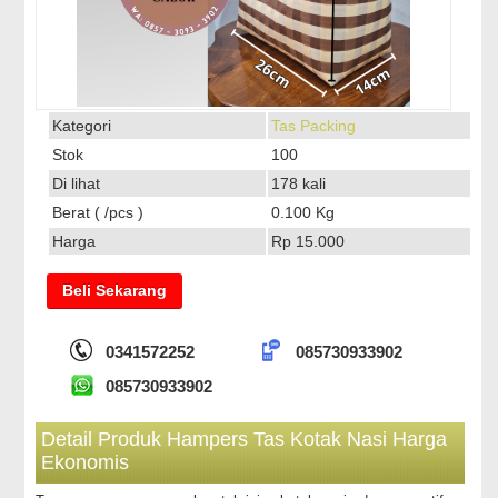
Kategori
Tas Packing
Stok
100
Di lihat
178 kali
Berat ( /pcs )
0.100 Kg
Harga
Rp 15.000
Beli Sekarang
0341572252
085730933902
085730933902
Detail Produk Hampers Tas Kotak Nasi Harga
Ekonomis