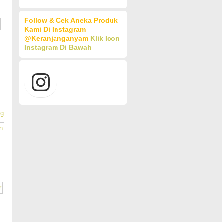
Follow & Cek Aneka Produk
Kami Di Instagram
@keranjanganyam
Klik Icon
Instagram Di Bawah