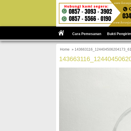
Cara Pemesanan
Bukti Pengiri
Home
» 143663116_124404506204173_6
143663116_1244045062