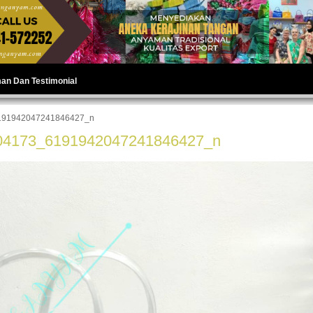
man Dan Testimonial
191942047241846427_n
04173_6191942047241846427_n