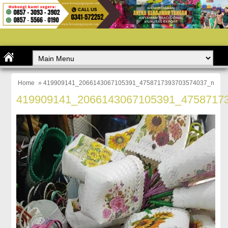
Home
» 419909141_2066143067105391_4758717393703574037_n
419909141_2066143067105391_4758717