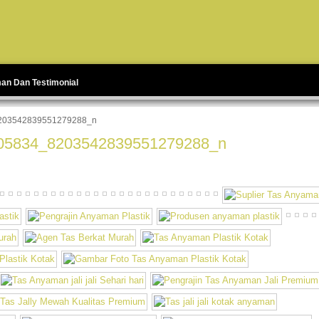
man Dan Testimonial
203542839551279288_n
05834_8203542839551279288_n