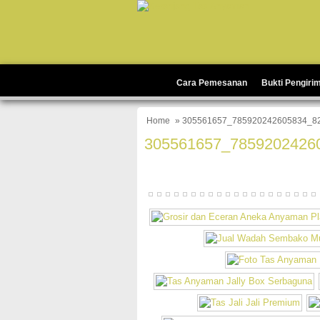
Cara Pemesanan
Bukti Pengiri
Home
» 305561657_785920242605834_8
305561657_7859202426