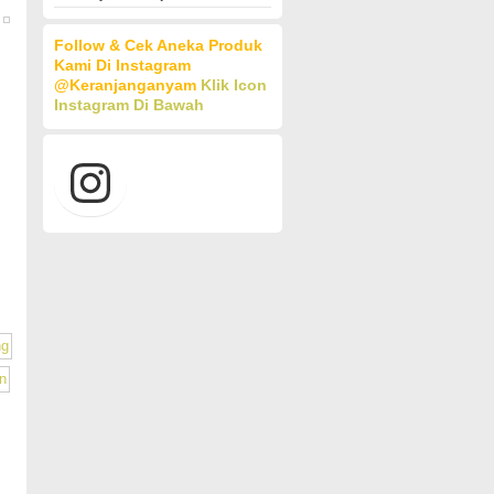
Follow & Cek Aneka Produk
Kami Di Instagram
@keranjanganyam
Klik Icon
Instagram Di Bawah