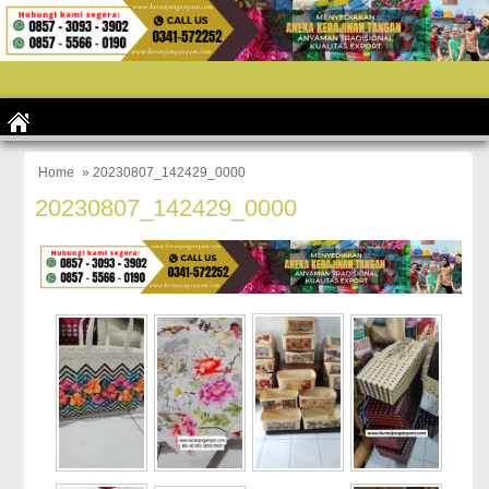
Home
» 20230807_142429_0000
20230807_142429_0000