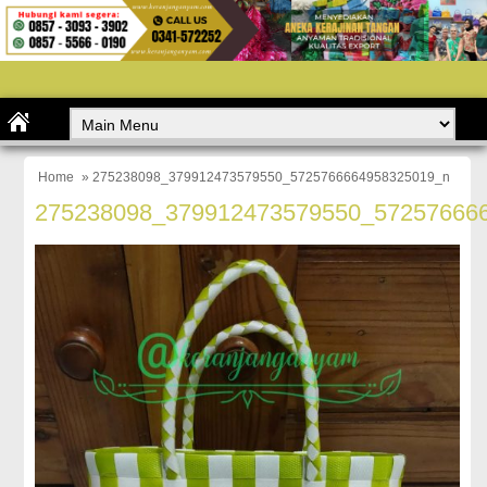
Home
» 275238098_379912473579550_5725766664958325019_n
275238098_379912473579550_57257666