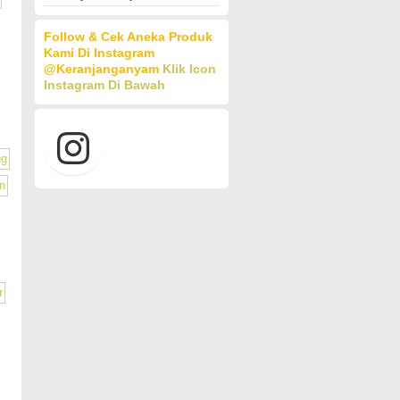
Follow & Cek Aneka Produk
Kami Di Instagram
@keranjanganyam
Klik Icon
Instagram Di Bawah