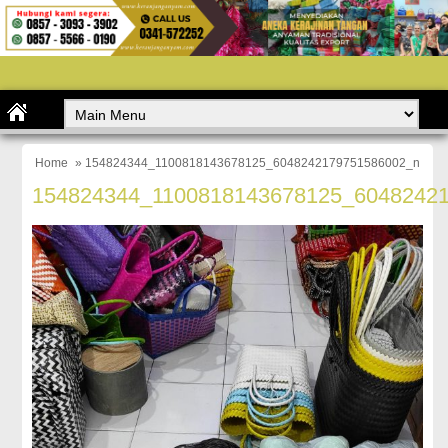
Home
» 154824344_1100818143678125_6048242179751586002_n
154824344_1100818143678125_6048242