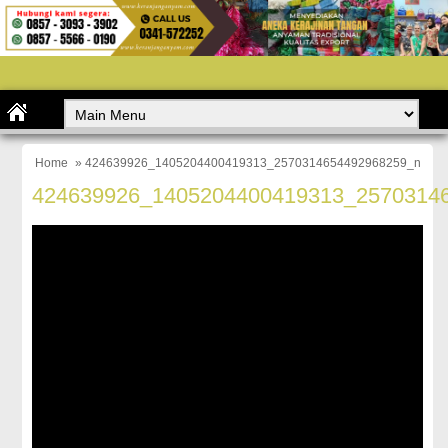
Home
» 424639926_1405204400419313_2570314654492968259_n
424639926_1405204400419313_2570314