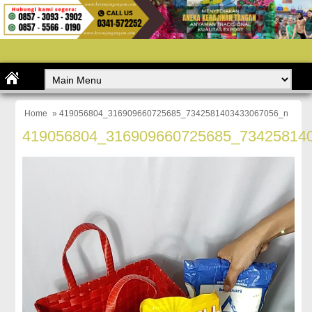
Home
» 419056804_316909660725685_7342581403433067056_n
419056804_316909660725685_73425814