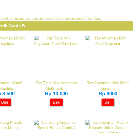
rade B
,
tas belanja
,
tas hajatan
,
tas murah
,
tas plastik murah
,
Tas Slang
stik Grade B
yaman Murah
Tas Tipis Mini Anyaman
Tas Anyaman Mini Motif
rkualitas
Motif Unik L
Souvenir
 8.500
Rp 10.000
Rp 8000
Beli
Beli
Beli