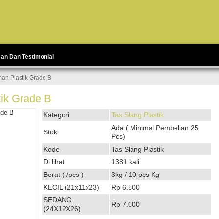
man Dan Testimonial
an Plastik Grade B
ik Grade B
Kategori
Tas Slang Plastik
Ada ( Minimal Pembelian 25
Stok
Pcs)
Kode
Tas Slang Plastik
Di lihat
1381 kali
Berat ( /pcs )
3kg / 10 pcs Kg
KECIL (21x11x23)
Rp 6.500
SEDANG
Rp 7.000
(24X12X26)