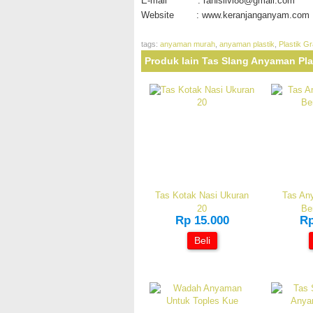
E-mail : ranisilvi88@gmail.com
Website : www.keranjanganyam.com
tags:
anyaman murah
,
anyaman plastik
,
Plastik G
Produk lain Tas Slang Anyaman Pla
Tas Kotak Nasi Ukuran
Tas An
20
Be
Rp 15.000
Rp
Beli