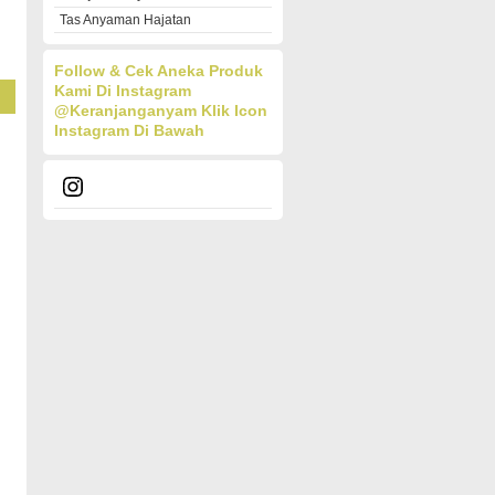
Tas Anyaman Hajatan
Follow & Cek Aneka Produk
Kami Di Instagram
@keranjanganyam
Klik Icon
Instagram Di Bawah