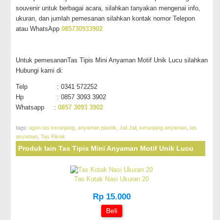
souvenir untuk berbagai acara, silahkan tanyakan mengenai info,
ukuran, dan jumlah pemesanan silahkan kontak nomor Telepon
atau WhatsApp
085730933902
Untuk pemesananTas Tipis Mini Anyaman Motif Unik Lucu silahkan
Hubungi kami di:
Telp : 0341 572252
Hp : 0857 3093 3902
Whatsapp :
0857 3093 3902
tags:
agen tas keranjang
,
anyaman plastik
,
Jali Jali
,
keranjang anyaman
,
tas
anyaman
,
Tas Piknik
Produk lain Tas Tipis Mini Anyaman Motif Unik Lucu
Tas Kotak Nasi Ukuran 20
Rp 15.000
Beli