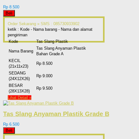
Rp 8.500
Beli
Order Sekarang »
SMS : 085730933902
ketik : Kode - Nama barang - Nama dan alamat
pengiriman
Kode
Tas Slang Plastik
Tas Slang Anyaman Plastik
Nama Barang
Bahan Grade A
KECIL
Rp 8.500
(21x11x23)
SEDANG
Rp 9.000
(24X12X26)
BESAR
Rp 9.500
(28X13X28)
Lihat Detail »
Tas Slang Anyaman Plastik Grade B
Rp 6.500
Beli