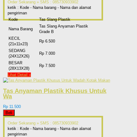
Order Sekarang »
SMS : 085730933902
ketik : Kode - Nama barang - Nama dan alamat
pengiriman
Kode
Tas Slang Plastik
Tas Slang Anyaman Plastik
Nama Barang
Grade B
KECIL
Rp 6.500
(21x11x23)
SEDANG
Rp 7.000
(24X12X26)
BESAR
Rp 7.500
(28X13X28)
Lihat Detail »
Tas Anyaman Plastik Khusus Untuk
Wa
Rp 11.500
Beli
Order Sekarang »
SMS : 085730933902
ketik : Kode - Nama barang - Nama dan alamat
pengiriman