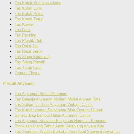
Tas Kotak Kombinasi kaca
Tas Kotak Lurik
Tas Kotak Polos
Tas Kotak Tutup
Tas Kowak
Tas Lurik
Tas Packing
Tas Plastik Doff
Tas Rajut Jali
Tas Rajut Senar
Tas Slang Keranjang
Tas Slang Plastik
Tas Tutup Lipat
Tempat Tissue
Produk Anyaman
Tas Anyaman Bahan Premium
Tas Belanja Anyaman Modern Model Anyam Rata
Tas Sehari-hari Dari Anyaman Vintage Cantik
Tas Kue Anyaman Serbaguna Bisa Custom Ukuran
Sintetic Bag Lembut Halus Anyaman Cantik
Tas Anyaman Souvenir Bingkisan Hampers Premium
Bingkisan Ulang Tahun Anak Keranjang Anyam Kue
Tas Sembako Wadah Berkatan Asul Asul Souvenir Anyaman