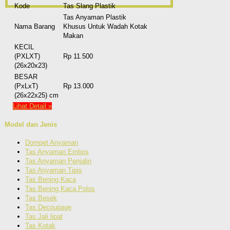
Kode
Tas Slang Plastik
Tas Anyaman Plastik
Nama Barang
Khusus Untuk Wadah Kotak
Makan
KECIL
(PXLXT)
Rp 11.500
(26x20x23)
BESAR
(PxLxT)
Rp 13.000
(26x22x25) cm
Lihat Detail »
Model dan Jenis
Dompet Anyaman
Tas Anyaman Embos
Tas Anyaman Penjalin
Tas Anyaman Tipis
Tas Bening Kaca
Tas Bening Kaca Polos
Tas Besek
Tas Decoupage
Tas Jali lipat
Tas Kotak