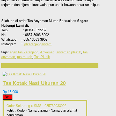
anyaman ini berbahan anyaman lebih tipis namun kualitasnya
terjamin dan dijamin kuat walaupun untuk bawaan berat sekalipun.
Silahkan di order Tas Anyaman Murah Berkualitas
Segera
Hubungi kami di:
Telp : (0341) 572252
Hp : 0857-3093-3902
Whatsapp : 0857-3093-3902
Instagram :
@keranjanganyam
tags:
agen tas keranjang
,
Anyaman
,
anyaman plastik
,
tas
anyaman
,
tas murah
,
Tas Piknik
Produk lain Tas Anyaman Murah Berkualitas
Tas Kotak Nasi Ukuran 20
Rp 15.000
Beli
Order Sekarang »
SMS : 085730933902
ketik : Kode - Nama barang - Nama dan alamat
pengiriman