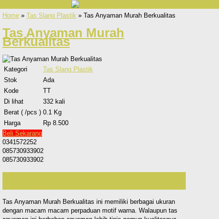
Home
»
Tas Slang Plastik
» Tas Anyaman Murah Berkualitas
Tas Anyaman Murah
Berkualitas
Kategori
Tas Slang Plastik
Stok
Ada
Kode
TT
Di lihat
332 kali
Berat ( /pcs )
0.1 Kg
Harga
Rp 8.500
Beli Sekarang
0341572252
085730933902
085730933902
Detail Produk Tas Anyaman Murah
Berkualitas
Tas Anyaman Murah Berkualitas ini memiliki berbagai ukuran
dengan macam macam perpaduan motif warna. Walaupun tas