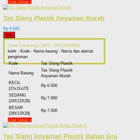
Lihat Detail »
Tas Slang Plastik Anyaman Murah
Rp 6.500
Beli
Order Sekarang »
SMS : 085730933902
ketik : Kode - Nama barang - Nama dan alamat
pengiriman
Kode
Tas Slang Plastik
Tas Slang Plastik
Nama Barang
Anyaman Murah
KECIL
Rp 6.500
(21x11x23)
SEDANG
Rp 7.000
(24X12X26)
BESAR
Rp 7.500
(28X13X28)
Lihat Detail »
Tas Slang Anyaman Plastik Bahan Gra