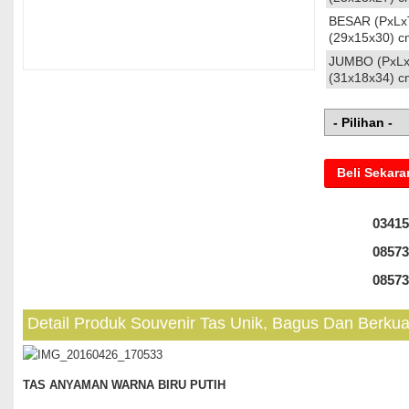
BESAR (PxLx
(29x15x30) c
JUMBO (PxLx
(31x18x34) c
Beli Sekar
03415
08573
08573
Detail Produk Souvenir Tas Unik, Bagus Dan Berkual
TAS ANYAMAN WARNA BIRU PUTIH