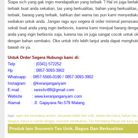
Siapa sich yang gak ingin mendapatkan yang terbaik ? Hal ini juga berl
terbaik buat anda sekalian, tas yang berkualitas, bahan yang berkualita
terbaik, barang yang terbaik, bahkan dari warna tas pun kami menyediak
sediakan untuk anda. Jangan ragu ayo segera di order minimal pemesan
sekali buat anda yang ingin berbisnis, karena kami menjual barang denga
anda yang ingin berbisnis saja, karena tas ini juga sangat cocok untuk o
dengan bahan sembako. Oke untuk info lebih lanjut anda dapat menghub
bawah ini ya.
Untuk Order Segera Hubungi kami di:
Telp : (0341) 572252
Hp : 0857-3093-3902
Whatsapp : 0857-5566-0190 / 0857-3093-3902
Instagram : @keranjanganyam
E-mail : ranisilvi88@gmail.com
Website : www.keranjanganyam.com
Alamat : Jl. Gajayana No.579 Malang
tags:
agen tas keranjang anyam
,
anyaman indah dan unik
,
bahan dari kaca
,
bahan tas 
bangsa
,
karya iu rumah tangga
,
souvenir pernikahan
,
Tas Keranjang Pasar
,
tas lucu
,
t
Produk lain Souvenir Tas Unik, Bagus Dan Berkualitas