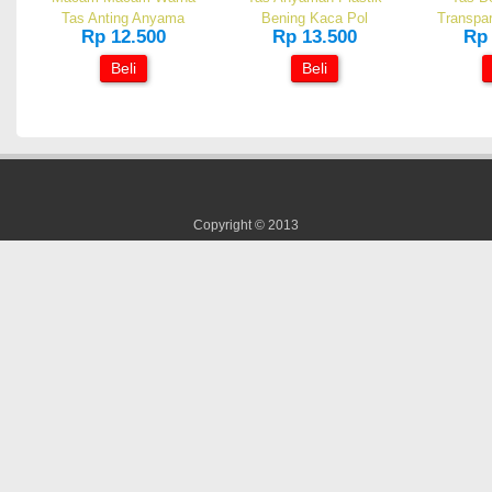
Tas Anting Anyama
Bening Kaca Pol
Transpa
Rp 12.500
Rp 13.500
Rp 
Beli
Beli
Copyright © 2013