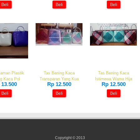
Beli
Beli
Beli
aman Plastik
Tas Bening Kaca
Tas Bening Kaca
g Kaca Pol
Transparan Yang Kua
Istimewa Warna Hija
 13.500
Rp 12.500
Rp 12.500
Beli
Beli
Beli
Copyright © 2013