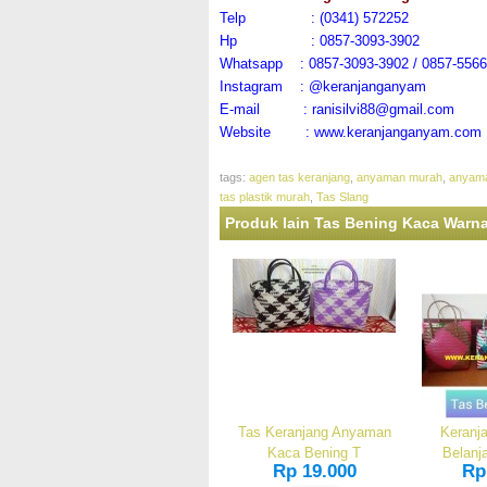
Telp : (0341) 572252
Hp : 0857-3093-3902
Whatsapp : 0857-3093-3902 / 0857-5566
Instagram : @keranjanganyam
E-mail : ranisilvi88@gmail.com
Website : www.keranjanganyam.com
tags:
agen tas keranjang
,
anyaman murah
,
anyama
tas plastik murah
,
Tas Slang
Produk lain Tas Bening Kaca Warn
Tas Keranjang Anyaman
Keranj
Kaca Bening T
Belanj
Rp 19.000
Rp