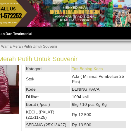
man Dan Testimonial
 Warna Merah Putih Untuk Souvenir
erah Putih Untuk Souvenir
Kategori
Tas Bening Kaca
Ada ( Minimal Pembelian 25
Stok
Pcs)
Kode
BENING KACA
Di lihat
1094 kali
Berat ( /pcs )
6kg / 10 pcs Kg Kg
KECIL (PXLXT)
Rp 12.500
(22x11x25)
SEDANG (25X13X27)
Rp 13.500