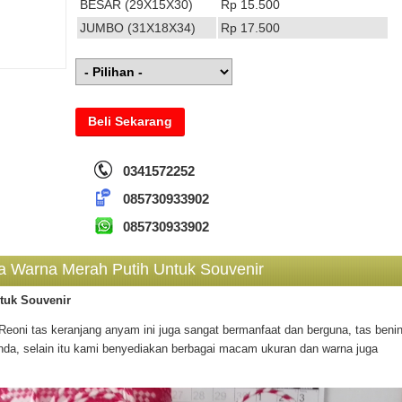
BESAR (29X15X30)
Rp 15.500
JUMBO (31X18X34)
Rp 17.500
Beli Sekarang
0341572252
085730933902
085730933902
ca Warna Merah Putih Untuk Souvenir
tuk Souvenir
Reoni tas keranjang anyam ini juga sangat bermanfaat dan berguna, tas beni
anda, selain itu kami benyediakan berbagai macam ukuran dan warna juga