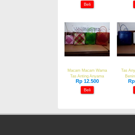
Beli
Macam Macam Warna
Tas Any
Tas Anting Anyama
Benin
Rp 12.500
Rp
Beli