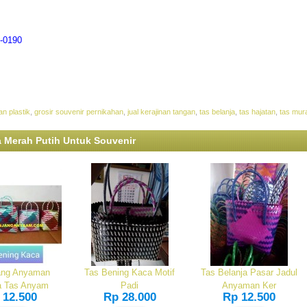
-0190
n plastik
,
grosir souvenir pernikahan
,
jual kerajinan tangan
,
tas belanja
,
tas hajatan
,
tas mur
a Merah Putih Untuk Souvenir
ang Anyaman
Tas Bening Kaca Motif
Tas Belanja Pasar Jadul
a Tas Anyam
Padi
Anyaman Ker
 12.500
Rp 28.000
Rp 12.500