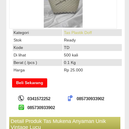
Kategori
Tas Plastik Doff
Stok
Ready
Kode
TD
Di lihat
500 kali
Berat ( /pcs )
0.1 Kg
Harga
Rp 25.000
Beli Sekarang
0341572252
085730933902
085730933902
Detail Produk Tas Mukena Anyaman Unik
Vintage Lucu