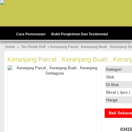
Cara Pemesanan
Bukti Pengiriman Dan Testimonial
Home
»
Tas Plastik Doff
» Keranjang Parcel , Keranjang Buah , Keranjang S
Keranjang Parcel , Keranjang Buah , Kera
Kategori
Stok
Di lihat
Berat ( /pcs )
Harga
Beli Sekar
03415