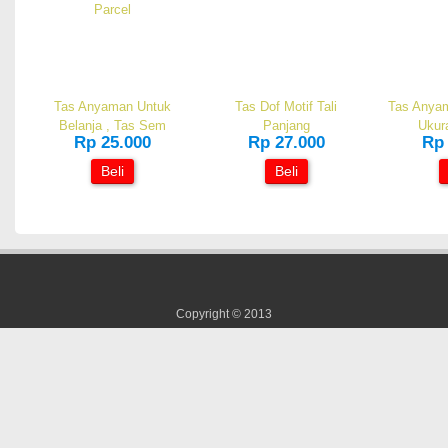
Tas Anyaman Untuk
Tas Dof Motif Tali
Tas Anya
Belanja , Tas Sem
Panjang
Ukur
Rp 25.000
Rp 27.000
Rp 
Beli
Beli
Copyright © 2013