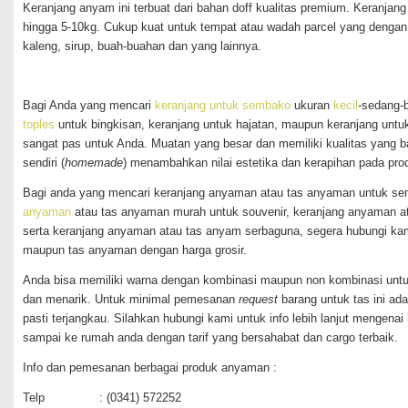
Keranjang anyam ini terbuat dari bahan doff kualitas premium. Keran
hingga 5-10kg. Cukup kuat untuk tempat atau wadah parcel yang dengan u
kaleng, sirup, buah-buahan dan yang lainnya.
Bagi Anda yang mencari
keranjang untuk sembako
ukuran
kecil
-sedang-b
toples
untuk bingkisan, keranjang untuk hajatan, maupun keranjang untu
sangat pas untuk Anda. Muatan yang besar dan memiliki kualitas yang 
sendiri (
homemade
) menambahkan nilai estetika dan kerapihan pada pro
Bagi anda yang mencari keranjang anyaman atau tas anyaman untuk se
anyaman
atau tas anyaman murah untuk souvenir, keranjang anyaman a
serta keranjang anyaman atau tas anyam serbaguna, segera hubungi k
maupun tas anyaman dengan harga grosir.
Anda bisa memiliki warna dengan kombinasi maupun non kombinasi untu
dan menarik. Untuk minimal pemesanan
request
barang untuk tas ini ad
pasti terjangkau. Silahkan hubungi kami untuk info lebih lanjut mengena
sampai ke rumah anda dengan tarif yang bersahabat dan cargo terbaik.
Info dan pemesanan berbagai produk anyaman :
Telp : (0341) 572252