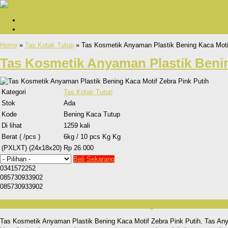
Cara Pemesanan
Bukti Pengiriman Dan Testimonial
Home
»
Tas Kotak Tutup
» Tas Kosmetik Anyaman Plastik Bening Kaca Motif
Tas Kosmetik Anyaman Plastik Benin
Kategori
Tas Kotak Tutup
Stok
Ada
Kode
Bening Kaca Tutup
Di lihat
1259 kali
Berat ( /pcs )
6kg / 10 pcs Kg Kg
(PXLXT) (24x18x20)
Rp 26.000
Beli Sekarang
0341572252
085730933902
085730933902
Detail Produk Tas Kosmetik Anyaman Plastik B
Tas Kosmetik Anyaman Plastik Bening Kaca Motif Zebra Pink Putih. Tas Anya