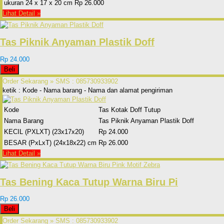
ukuran 24 x 17 x 20 cm
Rp 26.000
Lihat Detail »
Tas Piknik Anyaman Plastik Doff
Rp 24.000
Beli
Order Sekarang »
SMS : 085730933902
ketik : Kode - Nama barang - Nama dan alamat pengiriman
Kode
Tas Kotak Doff Tutup
Nama Barang
Tas Piknik Anyaman Plastik Doff
KECIL (PXLXT) (23x17x20)
Rp 24.000
BESAR (PxLxT) (24x18x22) cm
Rp 26.000
Lihat Detail »
Tas Bening Kaca Tutup Warna Biru Pi
Rp 26.000
Beli
Order Sekarang »
SMS : 085730933902