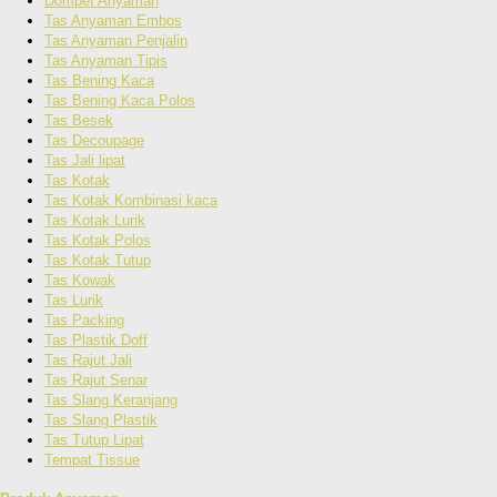
Dompet Anyaman
Tas Anyaman Embos
Tas Anyaman Penjalin
Tas Anyaman Tipis
Tas Bening Kaca
Tas Bening Kaca Polos
Tas Besek
Tas Decoupage
Tas Jali lipat
Tas Kotak
Tas Kotak Kombinasi kaca
Tas Kotak Lurik
Tas Kotak Polos
Tas Kotak Tutup
Tas Kowak
Tas Lurik
Tas Packing
Tas Plastik Doff
Tas Rajut Jali
Tas Rajut Senar
Tas Slang Keranjang
Tas Slang Plastik
Tas Tutup Lipat
Tempat Tissue