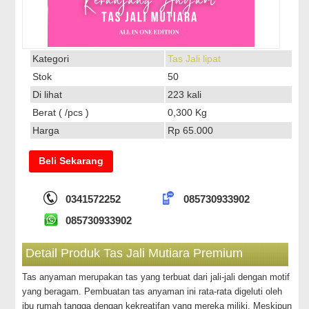
Kategori
Tas Jali lipat
Stok
50
Di lihat
223 kali
Berat ( /pcs )
0,300 Kg
Harga
Rp 65.000
Beli Sekarang
0341572252
085730933902
085730933902
Detail Produk Tas Jali Mutiara Premium
Tas anyaman merupakan tas yang terbuat dari jali-jali dengan motif
yang beragam. Pembuatan tas anyaman ini rata-rata digeluti oleh
ibu rumah tangga dengan kekreatifan yang mereka miliki. Meskipun