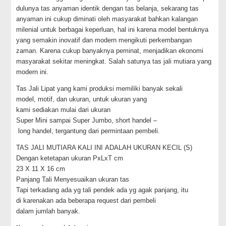
dulunya tas anyaman identik dengan tas belanja, sekarang tas
anyaman ini cukup diminati oleh masyarakat bahkan kalangan
milenial untuk berbagai keperluan, hal ini karena model bentuknya
yang semakin inovatif dan modern mengikuti perkembangan
zaman. Karena cukup banyaknya peminat, menjadikan ekonomi
masyarakat sekitar meningkat. Salah satunya tas jali mutiara yang
modern ini.
Tas Jali Lipat yang kami produksi memiliki banyak sekali
model, motif, dan ukuran, untuk ukuran yang
kami sediakan mulai dari ukuran
Super Mini sampai Super Jumbo, short handel –
long handel, tergantung dari permintaan pembeli.
TAS JALI MUTIARA KALI INI ADALAH UKURAN KECIL (S)
Dengan ketetapan ukuran PxLxT cm
23 X 11 X 16 cm
Panjang Tali Menyesuaikan ukuran tas
Tapi terkadang ada yg tali pendek ada yg agak panjang, itu
di karenakan ada beberapa request dari pembeli
dalam jumlah banyak.