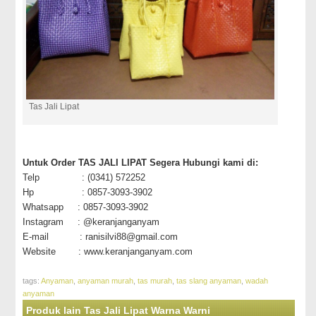
Tas Jali Lipat
Untuk Order TAS JALI LIPAT Segera Hubungi kami di:
Telp : (0341) 572252
Hp : 0857-3093-3902
Whatsapp : 0857-3093-3902
Instagram : @keranjanganyam
E-mail : ranisilvi88@gmail.com
Website : www.keranjanganyam.com
tags:
Anyaman
,
anyaman murah
,
tas murah
,
tas slang anyaman
,
wadah
anyaman
Produk lain Tas Jali Lipat Warna Warni