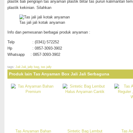
plastik bali pengrajin tas anyaman plastik blitar tas purun kalimantan 
plastik kekinian. Silahkan
Tas jali jali kotak anyaman
Info dan pemesanan berbagai produk anyaman :
Telp : (0341) 572252
Hp : 0857-3093-3902
Whatsapp : 0857-3093-3902
tags:
Jali Jali
,
jally bag
,
tas jally
Produk lain Tas Anyaman Box Jali Jali Serbaguna
Tas Anyaman Bahan
Sintetic Bag Lembut
Tas An