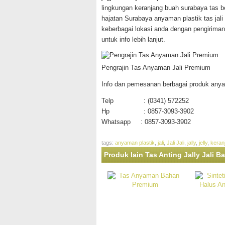
lingkungan keranjang buah surabaya tas be
hajatan Surabaya anyaman plastik tas jali 
keberbagai lokasi anda dengan pengiriman
untuk info lebih lanjut.
Pengrajin Tas Anyaman Jali Premium
Info dan pemesanan berbagai produk any
Telp : (0341) 572252
Hp : 0857-3093-3902
Whatsapp : 0857-3093-3902
tags:
anyaman plastik
,
jali
,
Jali Jali
,
jally
,
jelly
,
keran
Produk lain Tas Anting Jally Jali