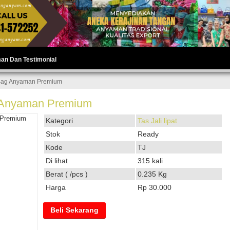
man Dan Testimonial
i Bag Anyaman Premium
ag Anyaman Premium
Kategori
Tas Jali lipat
Stok
Ready
Kode
TJ
Di lihat
315 kali
Berat ( /pcs )
0.235 Kg
Harga
Rp 30.000
Beli Sekarang