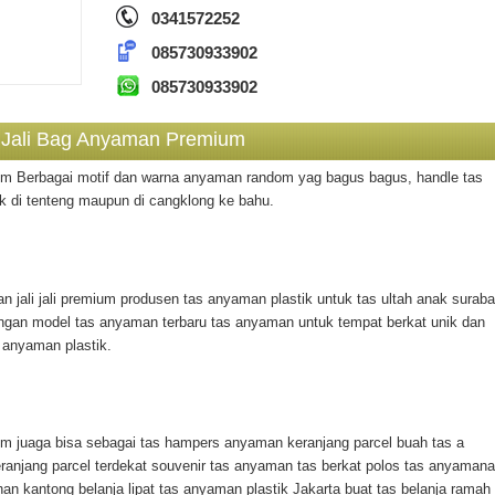
0341572252
085730933902
085730933902
ly Jali Bag Anyaman Premium
um Berbagai motif dan warna anyaman random yag bagus bagus, handle tas
 di tenteng maupun di cangklong ke bahu.
 jali jali premium produsen tas anyaman plastik untuk tas ultah anak surab
dengan model tas anyaman terbaru tas anyaman untuk tempat berkat unik dan
 anyaman plastik.
um juaga bisa sebagai tas hampers anyaman keranjang parcel buah tas a
eranjang parcel terdekat souvenir tas anyaman tas berkat polos tas anyaman
han kantong belanja lipat tas anyaman plastik Jakarta buat tas belanja ramah