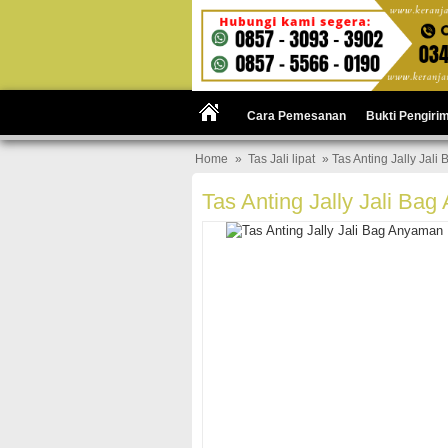
Cara Pemesanan
Bukti Pengiri
Home
»
Tas Jali lipat
» Tas Anting Jally Jal
Tas Anting Jally Jali B