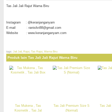
Tas Jali Jali Rajut Warna Biru
Instagram : @keranjanganyam
E-mail : ranisilvi88@gmail.com
Website : www.keranjanganyam.com
tags:
Jali Jali
,
Rajut
,
Tas Rajut
,
Warna Biru
Produk lain Tas Jali Jali Rajut Warna Biru
Tas Mukena , Tas
Tas Jali Premium Size S
Tas Jali
Kosmetik , Tas Jal
(Normal)