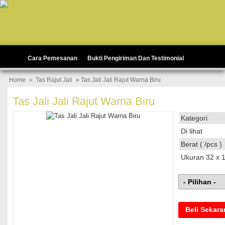
Cara Pemesanan
Bukti Pengiriman Dan Testimonial
Home
»
Tas Rajut Jali
» Tas Jali Jali Rajut Warna Biru
Tas Jali Jali Rajut Warna Biru
Kategori
Di lihat
Berat ( /pcs )
Ukuran 32 x 
Beli Sekar