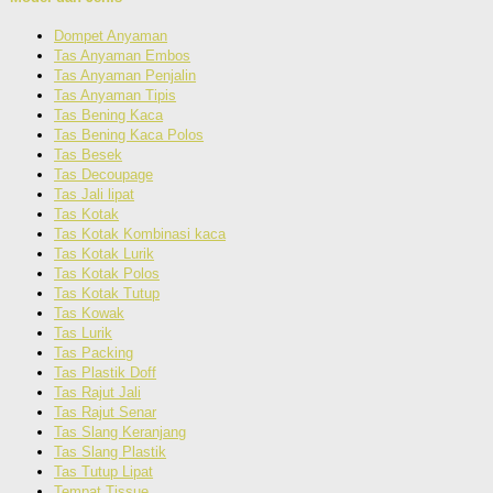
Dompet Anyaman
Tas Anyaman Embos
Tas Anyaman Penjalin
Tas Anyaman Tipis
Tas Bening Kaca
Tas Bening Kaca Polos
Tas Besek
Tas Decoupage
Tas Jali lipat
Tas Kotak
Tas Kotak Kombinasi kaca
Tas Kotak Lurik
Tas Kotak Polos
Tas Kotak Tutup
Tas Kowak
Tas Lurik
Tas Packing
Tas Plastik Doff
Tas Rajut Jali
Tas Rajut Senar
Tas Slang Keranjang
Tas Slang Plastik
Tas Tutup Lipat
Tempat Tissue