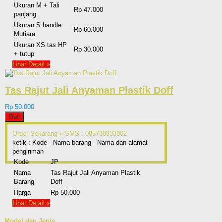
Ukuran M + Tali
Rp 47.000
panjang
Ukuran S handle
Rp 60.000
Mutiara
Ukuran XS tas HP
Rp 30.000
+ tutup
Lihat Detail »
Tas Rajut Jali Anyaman Plastik Doff
Rp 50.000
Beli
Order Sekarang »
SMS : 085730933902
ketik : Kode - Nama barang - Nama dan alamat
pengiriman
Kode
JP
Nama
Tas Rajut Jali Anyaman Plastik
Barang
Doff
Harga
Rp 50.000
Lihat Detail »
Model dan Jenis