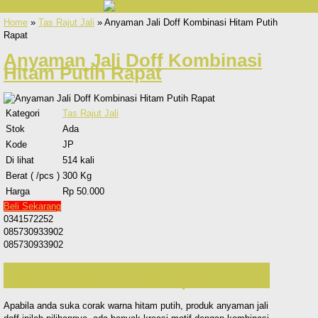
Home
»
Tas Rajut Jali
» Anyaman Jali Doff Kombinasi Hitam Putih
Rapat
Anyaman Jali Doff Kombinasi
Hitam Putih Rapat
Kategori
Tas Rajut Jali
Stok
Ada
Kode
JP
Di lihat
514 kali
Berat ( /pcs )
300 Kg
Harga
Rp 50.000
Beli Sekarang
0341572252
085730933902
085730933902
Detail Produk Anyaman Jali Doff
Kombinasi Hitam Putih Rapat
Apabila anda suka corak warna hitam putih, produk anyaman jali