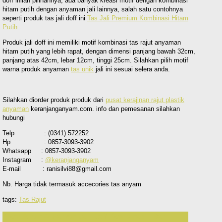
doff inilah pilihannya, ada banyak kreasi motif dengan kombinasi
hitam putih dengan anyaman jali lainnya, salah satu contohnya
seperti produk tas jali doff ini
Tas Jali Premium Kombinasi Hitam
Putih
.
Produk jali doff ini memiliki motif kombinasi tas rajut anyaman
hitam putih yang lebih rapat, dengan dimensi panjang bawah 32cm,
panjang atas 42cm, lebar 12cm, tinggi 25cm. Silahkan pilih motif
warna produk anyaman
tas unik
jali ini sesuai selera anda.
Silahkan diorder produk produk dari
pusat kerajinan rajut plastik
anyaman
keranjanganyam.com. info dan pemesanan silahkan
hubungi
Telp : (0341) 572252
Hp : 0857-3093-3902
Whatsapp : 0857-3093-3902
Instagram :
@keranjanganyam
E-mail : ranisilvi88@gmail.com
Nb. Harga tidak termasuk accecories tas anyam
tags:
Tas Rajut
Produk lain Anyaman Jali Doff Kombinasi Hitam