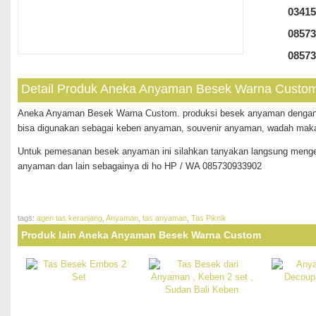
03415
08573
08573
Detail Produk Aneka Anyaman Besek Warna Custo
Aneka Anyaman Besek Warna Custom. produksi besek anyaman dengan b
bisa digunakan sebagai keben anyaman, souvenir anyaman, wadah maka
Untuk pemesanan besek anyaman ini silahkan tanyakan langsung mengen
anyaman dan lain sebagainya di ho HP / WA 085730933902
tags:
agen tas keranjang
,
Anyaman
,
tas anyaman
,
Tas Piknik
Produk lain Aneka Anyaman Besek Warna Custom