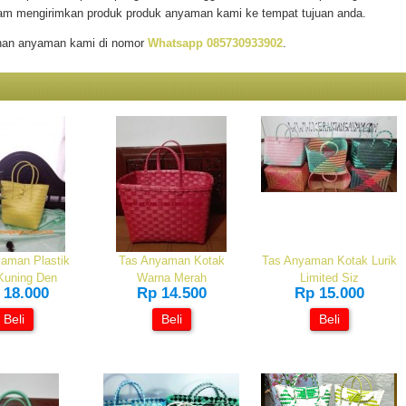
m mengirimkan produk produk anyaman kami ke tempat tujuan anda.
jinan anyaman kami di nomor
Whatsapp 085730933902
.
aman Plastik
Tas Anyaman Kotak
Tas Anyaman Kotak Lurik
Kuning Den
Warna Merah
Limited Siz
 18.000
Rp 14.500
Rp 15.000
Beli
Beli
Beli