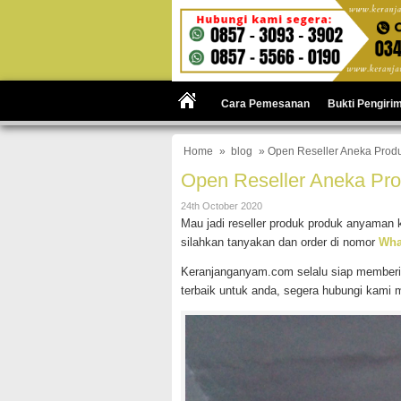
Cara Pemesanan
Bukti Pengiri
Home
»
blog
» Open Reseller Aneka Prod
Open Reseller Aneka Pr
24th October 2020
Mau jadi reseller produk produk anyaman 
silahkan tanyakan dan order di nomor
Wha
Keranjanganyam.com selalu siap memberik
terbaik untuk anda, segera hubungi kami m