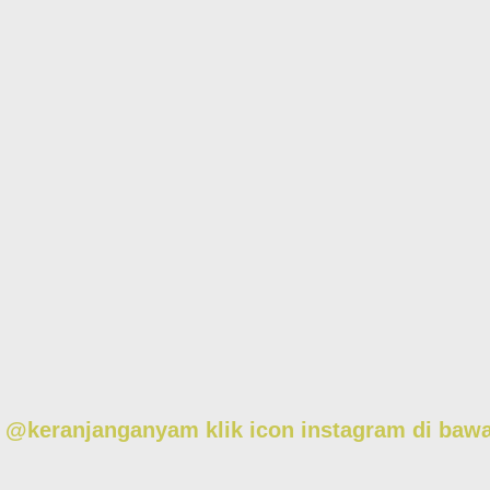
am @keranjanganyam
klik icon instagram di baw