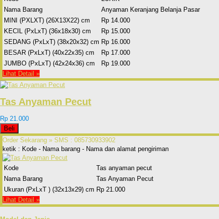
Nama Barang
Anyaman Keranjang Belanja Pasar
MINI (PXLXT) (26X13X22) cm
Rp 14.000
KECIL (PxLxT) (36x18x30) cm
Rp 15.000
SEDANG (PxLxT) (38x20x32) cm
Rp 16.000
BESAR (PxLxT) (40x22x35) cm
Rp 17.000
JUMBO (PxLxT) (42x24x36) cm
Rp 19.000
Lihat Detail »
Tas Anyaman Pecut
Rp 21.000
Beli
Order Sekarang »
SMS : 085730933902
ketik : Kode - Nama barang - Nama dan alamat pengiriman
Kode
Tas anyaman pecut
Nama Barang
Tas Anyaman Pecut
Ukuran (PxLxT ) (32x13x29) cm
Rp 21.000
Lihat Detail »