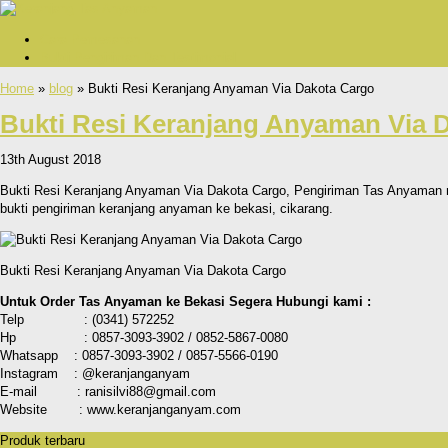
Cara Pemesanan
Bukti Pengiriman Dan Testimonial
Home
»
blog
» Bukti Resi Keranjang Anyaman Via Dakota Cargo
Bukti Resi Keranjang Anyaman Via 
13th August 2018
Bukti Resi Keranjang Anyaman Via Dakota Cargo, Pengiriman Tas Anyaman mela
bukti pengiriman keranjang anyaman ke bekasi, cikarang.
Bukti Resi Keranjang Anyaman Via Dakota Cargo
Untuk Order Tas Anyaman ke Bekasi Segera Hubungi kami :
Telp : (0341) 572252
Hp : 0857-3093-3902 / 0852-5867-0080
Whatsapp : 0857-3093-3902 / 0857-5566-0190
Instagram : @keranjanganyam
E-mail : ranisilvi88@gmail.com
Website : www.keranjanganyam.com
Produk terbaru