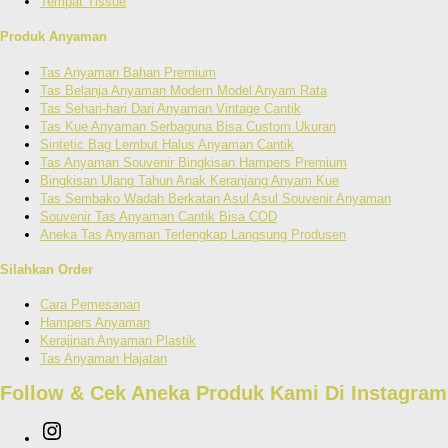
Tempat Tissue
Produk Anyaman
Tas Anyaman Bahan Premium
Tas Belanja Anyaman Modern Model Anyam Rata
Tas Sehari-hari Dari Anyaman Vintage Cantik
Tas Kue Anyaman Serbaguna Bisa Custom Ukuran
Sintetic Bag Lembut Halus Anyaman Cantik
Tas Anyaman Souvenir Bingkisan Hampers Premium
Bingkisan Ulang Tahun Anak Keranjang Anyam Kue
Tas Sembako Wadah Berkatan Asul Asul Souvenir Anyaman
Souvenir Tas Anyaman Cantik Bisa COD
Aneka Tas Anyaman Terlengkap Langsung Produsen
Silahkan Order
Cara Pemesanan
Hampers Anyaman
Kerajinan Anyaman Plastik
Tas Anyaman Hajatan
Follow & Cek Aneka Produk Kami Di Instagr