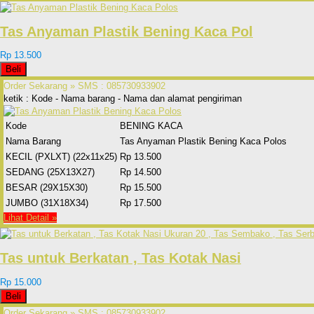
Tas Anyaman Plastik Bening Kaca Pol
Rp 13.500
Beli
Order Sekarang »
SMS : 085730933902
ketik : Kode - Nama barang - Nama dan alamat pengiriman
Kode
BENING KACA
Nama Barang
Tas Anyaman Plastik Bening Kaca Polos
KECIL (PXLXT) (22x11x25)
Rp 13.500
SEDANG (25X13X27)
Rp 14.500
BESAR (29X15X30)
Rp 15.500
JUMBO (31X18X34)
Rp 17.500
Lihat Detail »
Tas untuk Berkatan , Tas Kotak Nasi
Rp 15.000
Beli
Order Sekarang »
SMS : 085730933902