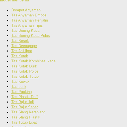
Model dan Jenis
Dompet Anyaman
Tas Anyaman Embos
Tas Anyaman Penjalin
Tas Anyaman Tipis
Tas Bening Kaca
Tas Bening Kaca Polos
Tas Besek
Tas Decoupage
Tas Jali lipat
Tas Kotak
Tas Kotak Kombinasi kaca
Tas Kotak Lurik
Tas Kotak Polos
Tas Kotak Tutup
Tas Kowak
Tas Lurik
Tas Packing
Tas Plastik Doff
Tas Rajut Jali
Tas Rajut Senar
Tas Slang Keranjang
Tas Slang Plastik
Tas Tutup Lipat