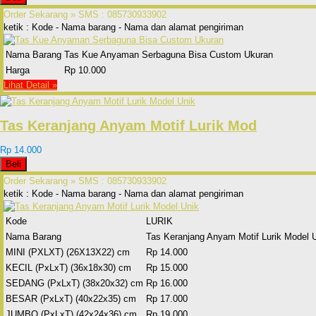
Order Sekarang »
SMS : 085730933902
ketik : Kode - Nama barang - Nama dan alamat pengiriman
Nama Barang
Tas Kue Anyaman Serbaguna Bisa Custom Ukuran
Harga
Rp 10.000
Lihat Detail »
Tas Keranjang Anyam Motif Lurik Mod
Rp 14.000
Beli
Order Sekarang »
SMS : 085730933902
ketik : Kode - Nama barang - Nama dan alamat pengiriman
Kode
LURIK
Nama Barang
Tas Keranjang Anyam Motif Lurik Model 
MINI (PXLXT) (26X13X22) cm
Rp 14.000
KECIL (PxLxT) (36x18x30) cm
Rp 15.000
SEDANG (PxLxT) (38x20x32) cm
Rp 16.000
BESAR (PxLxT) (40x22x35) cm
Rp 17.000
JUMBO (PxLxT) (42x24x36) cm
Rp 19.000