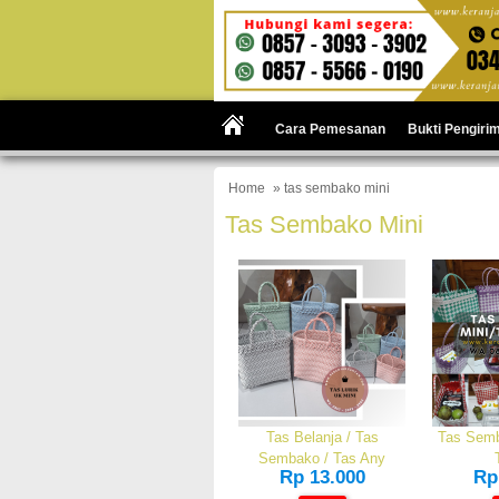
Cara Pemesanan
Bukti Pengiri
Home
» tas sembako mini
Tas Sembako Mini
Tas Belanja / Tas
Tas Semb
Sembako / Tas Any
Rp 13.000
Rp