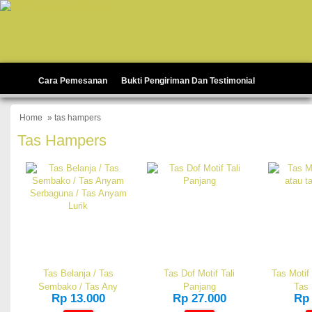
Cara Pemesanan
Bukti Pengiriman Dan Testimonial
Home
» tas hampers
Tas Hampers
Tas Belanja / Tas
Tas Dof Motif Tali
Tas Motif
Sembako / Tas Any
Panjang
Tas 
Rp 13.000
Rp 27.000
Rp 