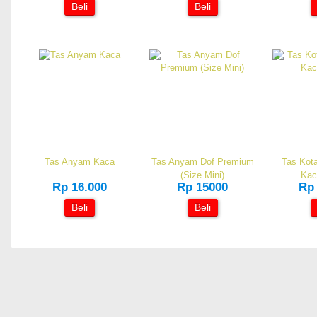
Beli
Beli
Tas Anyam Kaca
Tas Anyam Dof Premium
Tas Kot
(Size Mini)
Kac
Rp 16.000
Rp 15000
Rp 
Beli
Beli