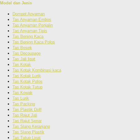
Model dan Jenis
Dompet Anyaman
Tas Anyaman Embos
Tas Anyaman Penjalin
Tas Anyaman Tipis
Tas Bening Kaca
Tas Bening Kaca Polos
Tas Besek
Tas Decoupage
Tas Jali lipat
Tas Kotak
Tas Kotak Kombinasi kaca
Tas Kotak Lurik
Tas Kotak Polos
Tas Kotak Tutup
Tas Kowak
Tas Lurik
Tas Packing
Tas Plastik Doff
Tas Rajut Jali
Tas Rajut Senar
Tas Slang Keranjang
Tas Slang Plastik
Tas Tutup Lipat