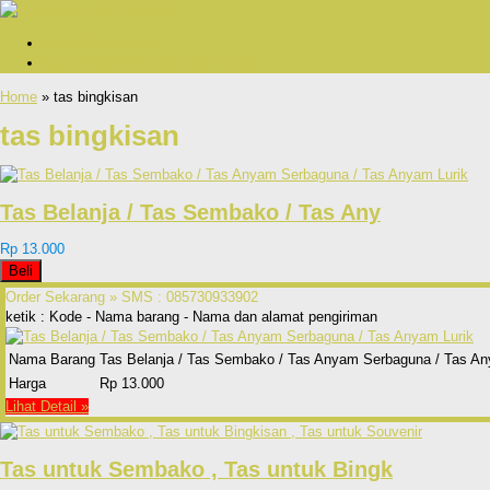
Cara Pemesanan
Bukti Pengiriman Dan Testimonial
Home
» tas bingkisan
tas bingkisan
Tas Belanja / Tas Sembako / Tas Any
Rp 13.000
Beli
Order Sekarang »
SMS : 085730933902
ketik : Kode - Nama barang - Nama dan alamat pengiriman
Nama Barang
Tas Belanja / Tas Sembako / Tas Anyam Serbaguna / Tas An
Harga
Rp 13.000
Lihat Detail »
Tas untuk Sembako , Tas untuk Bingk