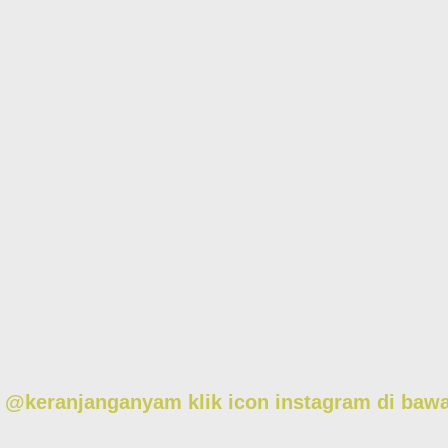
am @keranjanganyam
klik icon instagram di baw