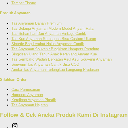
Tempat Tissue
Produk Anyaman
Tas Anyaman Bahan Premium
Tas Belanja Anyaman Modern Model Anyam Rata
Tas Sehari-hari Dari Anyaman Vintage Cantik
Tas Kue Anyaman Serbaguna Bisa Custom Ukuran
Sintetic Bag Lembut Halus Anyaman Cantik
Tas Anyaman Souvenir Bingkisan Hampers Premium
Bingkisan Ulang Tahun Anak Keranjang Anyam Kue
Tas Sembako Wadah Berkatan Asul Asul Souvenir Anyaman
Souvenir Tas Anyaman Cantik Bisa COD
Aneka Tas Anyaman Terlengkap Langsung Produsen
Silahkan Order
Cara Pemesanan
Hampers Anyaman
Kerajinan Anyaman Plastik
Tas Anyaman Hajatan
Follow & Cek Aneka Produk Kami Di Instagr