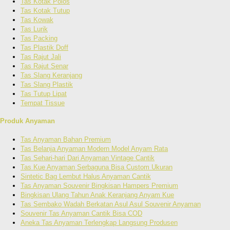
Tas Kotak Polos
Tas Kotak Tutup
Tas Kowak
Tas Lurik
Tas Packing
Tas Plastik Doff
Tas Rajut Jali
Tas Rajut Senar
Tas Slang Keranjang
Tas Slang Plastik
Tas Tutup Lipat
Tempat Tissue
Produk Anyaman
Tas Anyaman Bahan Premium
Tas Belanja Anyaman Modern Model Anyam Rata
Tas Sehari-hari Dari Anyaman Vintage Cantik
Tas Kue Anyaman Serbaguna Bisa Custom Ukuran
Sintetic Bag Lembut Halus Anyaman Cantik
Tas Anyaman Souvenir Bingkisan Hampers Premium
Bingkisan Ulang Tahun Anak Keranjang Anyam Kue
Tas Sembako Wadah Berkatan Asul Asul Souvenir Anyaman
Souvenir Tas Anyaman Cantik Bisa COD
Aneka Tas Anyaman Terlengkap Langsung Produsen