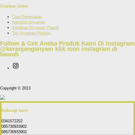
Silahkan Order
Cara Pemesanan
Hampers Anyaman
Kerajinan Anyaman Plastik
Tas Anyaman Hajatan
Follow & Cek Aneka Produk Kami Di Instagram
@keranjanganyam
klik icon instagram di
bawah
Copyright © 2013
Hubungi kami
0341572252
085730933902
085730933902