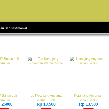
man Dan Testimonial
 Bahan Jali
Tas Keranjang Anyaman
Keranjang Anyaman
remium
Warna Purple
Bahan Bening
 25000
Rp 13.500
Rp 13.500