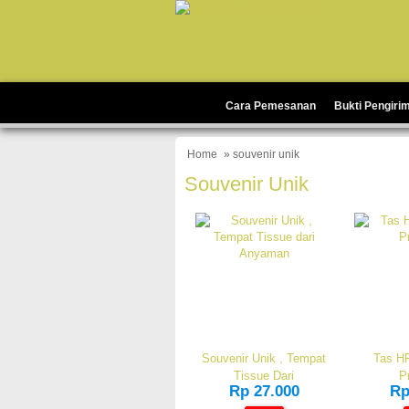
Cara Pemesanan
Bukti Pengiri
Home
» souvenir unik
Souvenir Unik
Souvenir Unik , Tempat
Tas HP
Tissue Dari
P
Rp 27.000
Rp